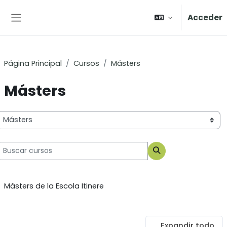
Salta al contenido principal
Acceder
Panel lateral
Página Principal
Cursos
Másters
Másters
ategorías
uscar cursos
Buscar cursos
Másters de la Escola Itinere
Expandir todo