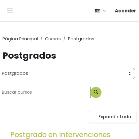
Salta al contenido principal
Acceder
Panel lateral
Página Principal
Cursos
Postgrados
Postgrados
ategorías
uscar cursos
Buscar cursos
Expandir todo
Postgrado en Intervenciones