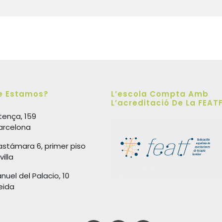
e Estamos?
L’escola Compta Amb
L’acreditació De La FEAT
tença, 159
arcelona
astámara 6, primer piso
illa
nuel del Palacio, 10
eida