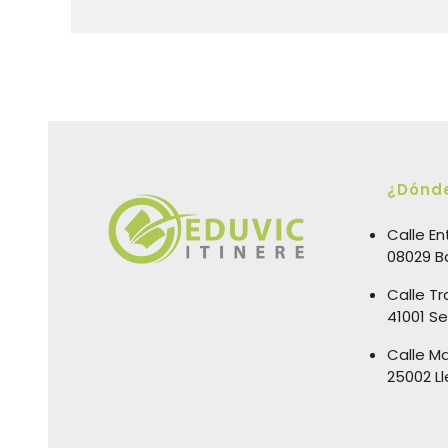
¿Dónd
Calle En
08029 B
Calle Tr
41001 Sev
Calle Ma
25002 Ll