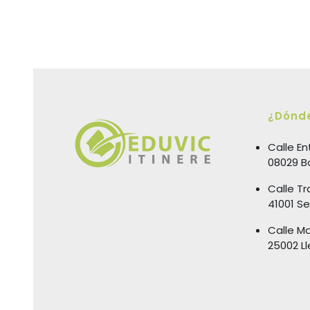
¿Dónd
Calle En
08029 B
Calle Tr
41001 Sev
Calle Ma
25002 Ll