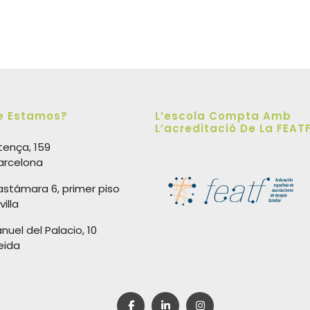
e Estamos?
L’escola Compta Amb
L’acreditació De La FEAT
tença, 159
arcelona
astámara 6, primer piso
illa
nuel del Palacio, 10
eida